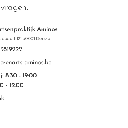
 vragen.
rtsenpraktijk Aminos
sepoort 121 b0001 Deinze
93819222
erenarts-aminos.be
j:
8:30 - 19:00
0 - 12:00
ok