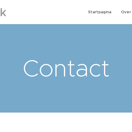
jk
Startpagina
Over
Contact